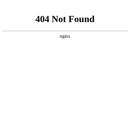
网站地图
首页
|
注册会
我要采购
|
我要销售
|
员
|
商虎通
|
商业资讯
|
企业分类
帮助信息
信息
|
机械厂家
您当前位置:
首页
>
我要采购
>
机械
沈阳石油加工
>
设备
供应商机
求购商机
产品展厅
相关公司
所有分类
机械
沈阳石油加工
建议优先选择
商虎通会员
>
>
设备
(20)
钻采设备
(2129)
炼化设备
(2669)
其他石油加工设备
(1158)