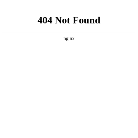
网站地图
首页
|
注册会员
|
商虎通
|
帮
江门市蓬江区远
兴金属废料回收
公司
虎
币
：
普通会员
浏览次数：285501 |
加入收藏夹
338
个
您现在的位置：
江门市蓬江区远兴金属
商铺首页
废料回收公司
>
公司介绍
最新供应
公司介绍
产品展厅
采购清单